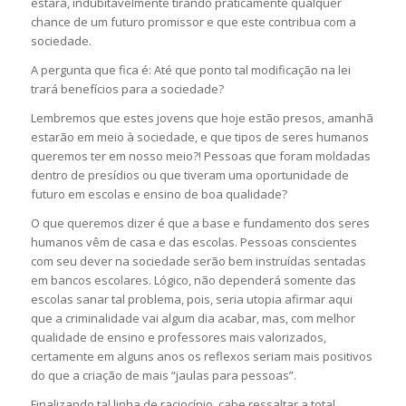
estará, indubitavelmente tirando praticamente qualquer
chance de um futuro promissor e que este contribua com a
sociedade.
A pergunta que fica é: Até que ponto tal modificação na lei
trará benefícios para a sociedade?
Lembremos que estes jovens que hoje estão presos, amanhã
estarão em meio à sociedade, e que tipos de seres humanos
queremos ter em nosso meio?! Pessoas que foram moldadas
dentro de presídios ou que tiveram uma oportunidade de
futuro em escolas e ensino de boa qualidade?
O que queremos dizer é que a base e fundamento dos seres
humanos vêm de casa e das escolas. Pessoas conscientes
com seu dever na sociedade serão bem instruídas sentadas
em bancos escolares. Lógico, não dependerá somente das
escolas sanar tal problema, pois, seria utopia afirmar aqui
que a criminalidade vai algum dia acabar, mas, com melhor
qualidade de ensino e professores mais valorizados,
certamente em alguns anos os reflexos seriam mais positivos
do que a criação de mais “jaulas para pessoas”.
Finalizando tal linha de raciocínio, cabe ressaltar a total