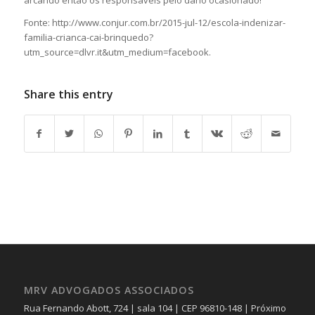
Fonte: http://www.conjur.com.br/2015-jul-12/escola-indenizar-
familia-crianca-cai-brinquedo?
utm_source=dlvr.it&utm_medium=facebook.
Share this entry
MRV ADVOGADOS ASSOCIADOS
Rua Fernando Abott, 724 | sala 104 | CEP 96810-148 | Próximo