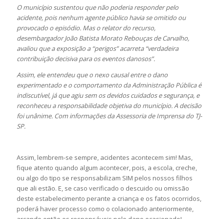
O município sustentou que não poderia responder pelo
acidente, pois nenhum agente público havia se omitido ou
provocado o episódio. Mas o relator do recurso,
desembargador João Batista Morato Rebouças de Carvalho,
avaliou que a exposição a “perigos” acarreta “verdadeira
contribuição decisiva para os eventos danosos”.
Assim, ele entendeu que o nexo causal entre o dano
experimentado e o comportamento da Administração Pública é
indiscutível, já que agiu sem os devidos cuidados e segurança, e
reconheceu a responsabilidade objetiva do município. A decisão
foi unânime. Com informações da Assessoria de Imprensa do TJ-
SP.
Assim, lembrem-se sempre, acidentes acontecem sim! Mas,
fique atento quando algum acontecer, pois, a escola, creche,
ou algo do tipo se responsabilizam SIM pelos nossos filhos
que ali estão. E, se caso verificado o descuido ou omissão
deste estabelecimento perante a criança e os fatos ocorridos,
poderá haver processo como o colacionado anteriormente,
arcando então os responsáveis pelo dano ocasionado!