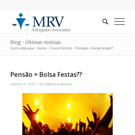
Blog - Últimas notícias
Você está aqui:
Home
/
Geral Direito
/
Pensão = Bolsa Festas??
Pensão = Bolsa Festas??
/
outubro 9, 2015
por
Matheus Rauber