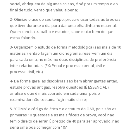
social, abdiquem de algumas coisas, é só por um tempo e ao
final de tudo, verão que valeu a pena;
2- Otimize o uso do seu tempo, procure usar todas as brechas
que tiver durante o dia para dar uma olhadinha no material.
Quem concilia trabalho e estudos, sabe muito bem do que
estou falando.
3- Organizem o estudo de forma metodológica (são mais de 10
matérias!), então façam um cronograma, reservem um dia
para cada uma, no máximo duas disciplinas, de preferência
inter-relacionadas; (EX: Penal e processo penal, civil e
processo civil, etc.)
4- De forma geral as disciplinas são bem abrangentes então,
estude provas antigas, resolva questões (É ESSENCIAL!),
analise o que é mais cobrado em cada uma, pois o
examinador não costuma fugir muito disso;
5- ‘’COMA’’ o código de ética e o estatuto da OAB, pois são as
primeiras 10 questões e as mais fáceis da prova, você não
tem o direito de errar! É preciso de 40 para ser aprovado, não
seria uma boa começar com 10?;