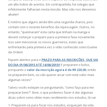
um alto índice de acertos. Em contrapartida, há colegas que
infelizmente falharam nesta missão. Mas não nos deixemos
abater!
É notório que alguns ainda têm uma segunda chance, pois
contam com o recente benefício da repescagem. Outros, no
entanto, ‘’queimaram’’ esta carta que tinham na manga e
devem começar o preparo para a primeira fase novamente.
Isso sem mencionar os novos guerreiros, estes que
enfrentarão pela primeira vez o vilão conhecido como Exame
da Ordem.
Fiquem atentos para o
PRAZO PARA AS INSCRIÇÕES, QUE VAI
DO DIA 01/06/2015 ATÉ 14/06/2015!!
E preparem o bolso,
porquanto o
valor da inscrição agora é de R$ 220,00
, então
se preparem bem, ou vão querer arcar com este valor mais
algumas vezes?
Talvez vocês estejam se perguntando, ‘’como faço para me
preparar bem?’’. Bom, o que podemos fazer é dar algumas
dicas sobre como obter mais rendimento nos estudos, lá vai:
1- Preparem-se para focar nos estudos, esqueçam da vida