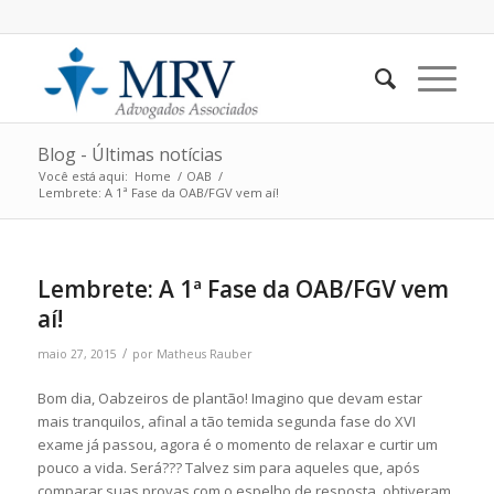
Blog - Últimas notícias
Você está aqui:
Home
/
OAB
/
Lembrete: A 1ª Fase da OAB/FGV vem aí!
Lembrete: A 1ª Fase da OAB/FGV vem
aí!
/
maio 27, 2015
por
Matheus Rauber
Bom dia, Oabzeiros de plantão! Imagino que devam estar
mais tranquilos, afinal a tão temida segunda fase do XVI
exame já passou, agora é o momento de relaxar e curtir um
pouco a vida. Será??? Talvez sim para aqueles que, após
comparar suas provas com o espelho de resposta, obtiveram